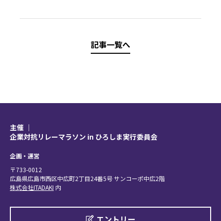
記事一覧へ
主催 │
企業対抗リレーマラソン in ひろしま実行委員会
企画・運営
〒733-0012
広島県広島市西区中広町2丁目24番5号 サンコーポ中広2階
株式会社ITADAKI
内
エントリー