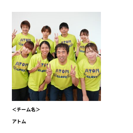
＜チーム名＞
アトム